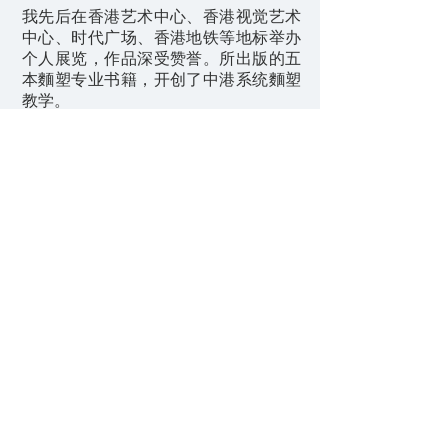
我先后在香港艺术中心、香港视觉艺术
中心、时代广场、香港地铁等地标举办
个人展览，作品深受赞誉。所出版的五
本麵塑专业书籍，开创了中港系统麵塑
教学。
2006 年参加第三届中华 (天津) 民间艺术
精品博览会，获联合国教科文组织
(UNESCO) 授予 “工艺美术家" 称号，同
年加入中国民间文艺家协会及世界民间
文艺家协会。2007 年获第一届世界 (亚
太地区) 民间艺术家最高奖：金飞鹰终
身成就荣誉奖。2009 年竞逐纽约州展艺
术专业组比赛，获 Best of Show 全场最
高奖。
多年来不断获各媒体广泛报导，并誉为
“香港十对手"、“赵都才女"，亦是《香
港精神》一书中，三十八位代表香港精
神故事之一。